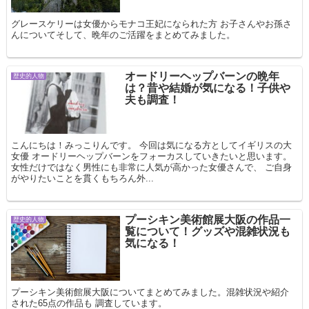
グレースケリーは女優からモナコ王妃になられた方 お子さんやお孫さ
んについてそして、晩年のご活躍をまとめてみました。
オードリーヘップバーンの晩年
歴史的人物
は？昔や結婚が気になる！子供や
夫も調査！
こんにちは！みっこりんです。 今回は気になる方としてイギリスの大
女優 オードリーヘップバーンをフォーカスしていきたいと思います。
女性だけではなく男性にも非常に人気が高かった女優さんで、 ご自身
がやりたいことを貫くもちろん外...
プーシキン美術館展大阪の作品一
歴史的人物
覧について！グッズや混雑状況も
気になる！
プーシキン美術館展大阪についてまとめてみました。混雑状況や紹介
された65点の作品も 調査しています。