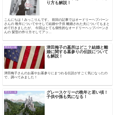
り方も解説！
こんにちは！みっこりんです。 前回の記事ではオードリーヘプバーン
さんの 晩年についてやそして結婚や子供 離婚された夫についてもまと
めて行きましたが、 今回はとても個性的なオードリーヘップバーンさ
んの 髪型の作り方そしてアッ...
津田梅子の墓所はどこ？結婚と離
歴史的人物
婚に関する墓参りの伝説について
も解説！
津田梅子さんのお墓やお墓参りにまつわる伝説がすごく気になったの
で、調べてみました！
グレースケリーの晩年と若い頃！
歴史的人物
子供や孫も気になる！